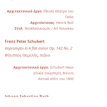
Αρχιτεκτονικό έργο
: Εθνικό Θέατρο του
Όσλο
Αρχιτέκτονας
: Henrik Bull
Στυλ
: Νεοκλασικισμός / Art Nouveau
Franz Peter Schubert
Impromptu in A flat minor Op. 142 No. 2
Φίλιππος Θεμελής, πιάνο
Αρχιτεκτονικό έργο
: Schubert Haus
(Οικία Σούμπερτ), Βιέννη
Αστικό σπίτι του 1800
Johann Sebastian Bach
Cello suite No. 1 in C major, BWV 1007